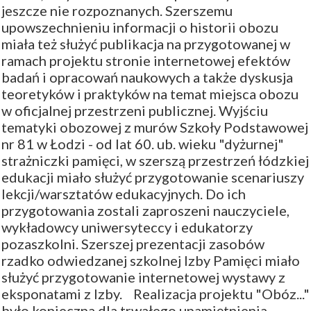
jeszcze nie rozpoznanych. Szerszemu
upowszechnieniu informacji o historii obozu
miała też służyć publikacja na przygotowanej w
ramach projektu stronie internetowej efektów
badań i opracowań naukowych a także dyskusja
teoretyków i praktyków na temat miejsca obozu
w oficjalnej przestrzeni publicznej. Wyjściu
tematyki obozowej z murów Szkoły Podstawowej
nr 81 w Łodzi - od lat 60. ub. wieku "dyżurnej"
strażniczki pamięci, w szerszą przestrzeń łódzkiej
edukacji miało służyć przygotowanie scenariuszy
lekcji/warsztatów edukacyjnych. Do ich
przygotowania zostali zaproszeni nauczyciele,
wykładowcy uniwersyteccy i edukatorzy
pozaszkolni. Szerszej prezentacji zasobów
rzadko odwiedzanej szkolnej Izby Pamięci miało
służyć przygotowanie internetowej wystawy z
eksponatami z Izby. Realizacja projektu "Obóz..."
było konieczna dla trwałego upamiętnienia