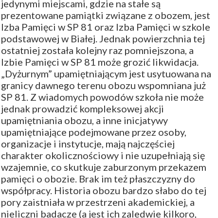
jedynymi miejscami, gdzie na stałe są
prezentowane pamiątki związane z obozem, jest
Izba Pamięci w SP 81 oraz Izba Pamięci w szkole
podstawowej w Białej. Jednak powierzchnia tej
ostatniej została kolejny raz pomniejszona, a
Izbie Pamięci w SP 81 może grozić likwidacja.
„Dyżurnym” upamiętniającym jest usytuowana na
granicy dawnego terenu obozu wspomniana już
SP 81. Z wiadomych powodów szkoła nie może
jednak prowadzić kompleksowej akcji
upamiętniania obozu, a inne inicjatywy
upamiętniające podejmowane przez osoby,
organizacje i instytucje, mają najczęściej
charakter okolicznościowy i nie uzupełniają się
wzajemnie, co skutkuje zaburzonym przekazem
pamięci o obozie. Brak im też płaszczyzny do
współpracy. Historia obozu bardzo słabo do tej
pory zaistniała w przestrzeni akademickiej, a
nieliczni badacze (a jest ich zaledwie kilkoro,