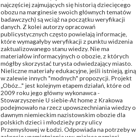
najczęściej zajmujących się historią dziecięcego
obozu na marginesie swoich głównych tematów
badawczych) są wciąż na początku weryfikacji
danych. Z kolei autorzy opracowań
publicystycznych często powielają informacje,
które wymagałyby weryfikacji z punktu widzenia
zaktualizowanego stanu wiedzy. Nie ma
materiałów informacyjnych o obozie, z których
mógłby skorzystać turysta odwiedzający miasto.
Nieliczne materiały edukacyjne, jeśli istnieją, giną
w zalewie innych "modnych" propozycji. Projekt
„Obóz..." jest kolejnym etapem działań, które od
2009 roku jego główny wykonawca -
Stowarzyszenie U siebie-At home z Krakowa
podejmowało na rzecz upowszechniania wiedzy o
dawnym niemieckim nazistowskim obozie dla
polskich dzieci i młodzieży przy ulicy
Przemysłowej w Łodzi. Odpowiada na potrzeby w
zakresie upamiętnienia ww. miejsca pamięci