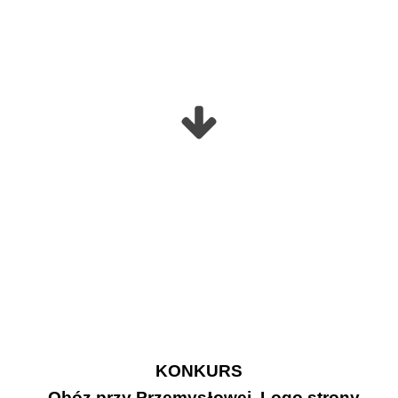
KONKURS
„Obóz przy Przemys
owej. Logo strony