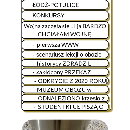
ŁÓDŹ-POTULICE
KONKURSY
Wojna zaczęła się... I ja BARDZO
CHCIAŁAM WOJNĘ.
- pierwsza WWW
dedykowana PJS
- scenariusz lekcji o obozie
z klas 1-3
dla dzieci
- historycy ZDRADZILI
Przemysłową
akłócony PRZEKAZ
- z
PAMIĘCI
- ODKRYCIE Z 2020 ROKU!
MUZEUM OBOZU w
-
SZKOLE PODSTAWOWEJ
- ODNALEZIONO krzesło z
obozu
- STUDENTKI UŁ PISZĄ O
OBOZIE