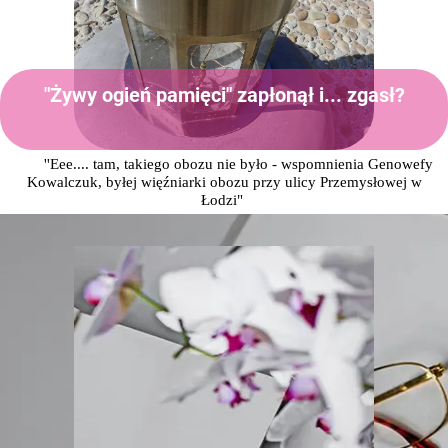
"Żywy ogień pamięci" zapłonął i... zgasł?
''Eee.... tam, takiego obozu nie było - wspomnienia Genowefy
Kowalczuk, byłej więźniarki obozu przy ulicy Przemysłowej w
Łodzi"