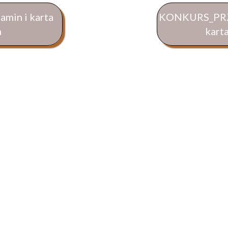
in i karta
KONKURS_PRZ
a
kart