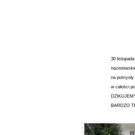
30 listopad
nazistowski
na pomys
ł
y
w ca
ł
o
ś
ci p
DZIKUJEM
BARDZO T