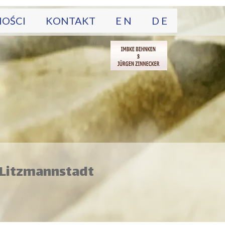
OŚCI
KONTAKT
E N
D E
 Litzmannstadt