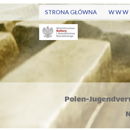
STRONA GŁÓWNA
W W W
BAZA DANYCH
PROJE
BAZA ŻRÓDEŁ
MAPA 
BAZA OPRACOWAŃ
Polen-Jugendverw
N