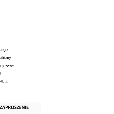
kiego
ali
ś
my
rony www
l
I
Ę
Z