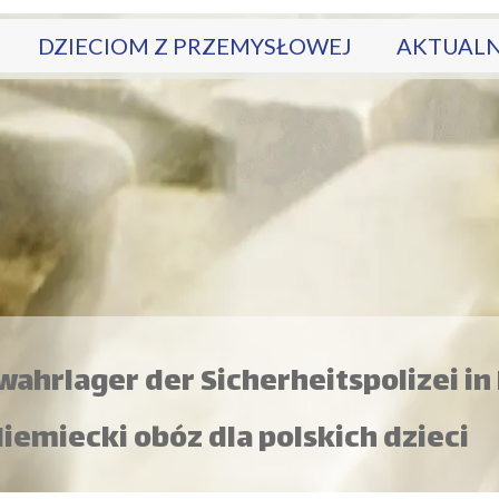
DZIECIOM Z PRZEMYSŁOWEJ
AKTUALN
KT
WIRTUALNE MUZEUM OBOZU
STRONY
WYSTAWA
SCENARIUSZE
ahrlager der Sicherheitspolizei in
iemiecki obóz dla polskich dzieci