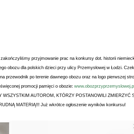
a zako
ń
czyli
ś
my przyjmowanie prac na konkursy dot. historii niemiec
ego obozu dla polskich dzieci przy ulicy Przemys
ł
owej w
Ł
odzi. Czek
 na przewodnik po terenie dawnego obozu oraz na logo pierwszej st
o
ś
wi
ę
conej promocji pami
ę
ci o obozie:
www.obozprzyprzemyslowej.p
Y WSZYSTKIM AUTOROM, KTÓRZY POSTANOWILI ZMIERZY
Ć
S
RUDN
Ą
MATERI
Ą
!!! Ju
ż
wkrótce og
ł
oszenie wyników konkursu!